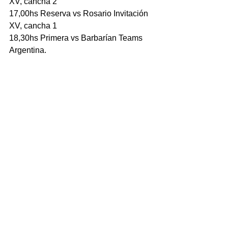
XV, cancha 2
17,00hs Reserva vs Rosario Invitación 
XV, cancha 1
18,30hs Primera vs Barbarían Teams 
Argentina.
Fuente: Jockey, La Capital.
Foto: Jockey.
Comentarios