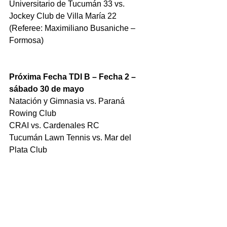
Universitario de Tucumán 33 vs. 
Jockey Club de Villa María 22 
(Referee: Maximiliano Busaniche – 
Formosa)
Próxima Fecha TDI B – Fecha 2 – 
sábado 30 de mayo
Natación y Gimnasia vs. Paraná 
Rowing Club
CRAI vs. Cardenales RC
Tucumán Lawn Tennis vs. Mar del 
Plata Club
IPR Sporting vs. Universitario de San 
Juan
Liceo RC vs. Los Tordos RC.
Huirapuca RC vs. Sociedad Sportiva
Palermo Bajo vs. Universitario de 
Tucumán