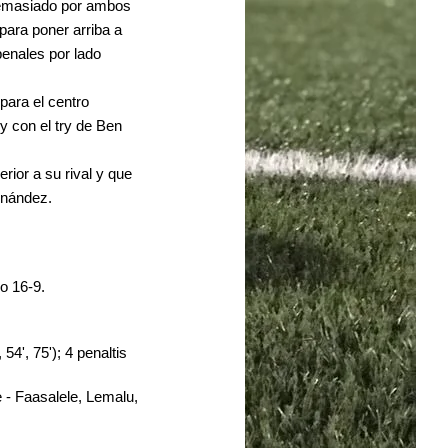
demasiado por ambos 
para poner arriba a 
penales por lado 
para el centro 
y con el try de Ben 
rior a su rival y que 
rnández.
o 16-9.
54', 75'); 4 penaltis 
 - Faasalele, Lemalu, 