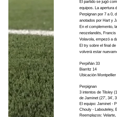
El partido se jugó co
equipos. La apertura d
Perpignan por 7 a 0, d
anotados por Hart y J
En el complemento, la
neozelandés, Francis 
Volavola, empezó a da
El try sobre el final d
volverá estar nuevame
Perpiñán 33
Biarritz 14
Ubicación Montpellier
Perpignan
3 intentos de Tilsley (
de Jaminet (27', 34', 39
El equipo: Jaminet - P
Chouly - Labouteley, 
Reemplazos: Velarte, 