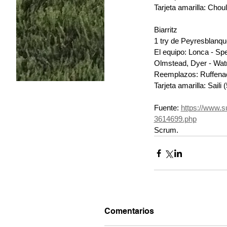
Tarjeta amarilla: Choul
Biarritz
1 try de Peyresblanques
El equipo: Lonca - Spe
Olmstead, Dyer - Watr
Reemplazos: Ruffenach
Tarjeta amarilla: Saili 
Fuente: 
https://www.s
3614699.php
Scrum.
Comentarios