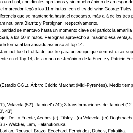
mo una final, con dientes apretados y sin mucho ánimo de arriesgar 
el marcador llegó a los 11 minutos, con el try del wing George Tisley 
iferencia que se mantendría hasta el descanso, más allá de los tres 
aminet, para Biarritz y Perpignan, respectivamente.
 paridad se mantuvo hasta un momento clave del partido: la amarilla 
Saili, a los 50 minutos. Perpignan aprovechó al máximo esa ventaja, 
rle forma al tan ansiado ascenso al Top 14.
e Jaminet fue la frutilla del postre para un equipo que demostró ser supe
nte en el Top 14, de la mano de Jerónimo de la Fuente y Patricio Fe
 (Estadio GGL). Árbitro Cédric Marchat (Midi-Pyrénées). Medio tiemp
11'), Volavola (52'), Jaminet' (74'); 3 transformaciones de Jaminet (12', 
', 43').
ujol, De La Fuente, Acebes (c), Tilsley - (o) Volavola, (m) Deghmache
Eru - Walcker, Lam, Halanukonuka.
Lortian, Roussel, Brazo, Ecochard, Fernández, Dubois, Fakatika.