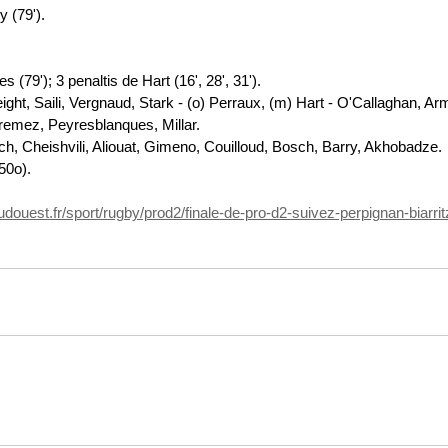
y (79').
 (79'); 3 penaltis de Hart (16', 28', 31').
ight, Saili, Vergnaud, Stark - (o) Perraux, (m) Hart - O'Callaghan, Arm
emez, Peyresblanques, Millar.
, Cheishvili, Aliouat, Gimeno, Couilloud, Bosch, Barry, Akhobadze.
(50o).
udouest.fr/sport/rugby/prod2/finale-de-pro-d2-suivez-perpignan-biarr