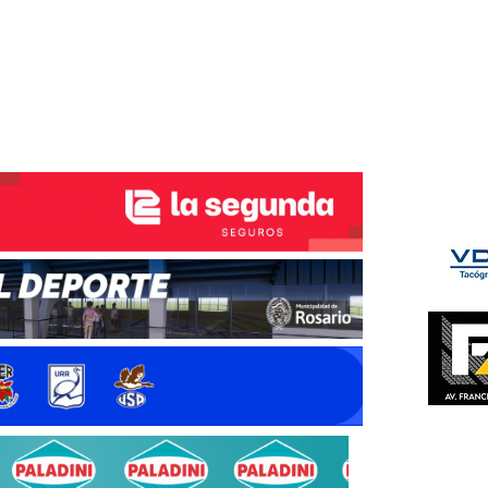
ÉS DEL TRY
INICIO
NOTICIAS
GALERÍA
rino y del Litoral