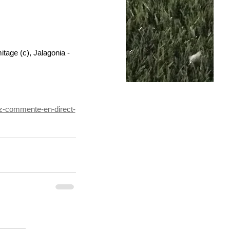
itage (c), Jalagonia - 
itz-commente-en-direct-