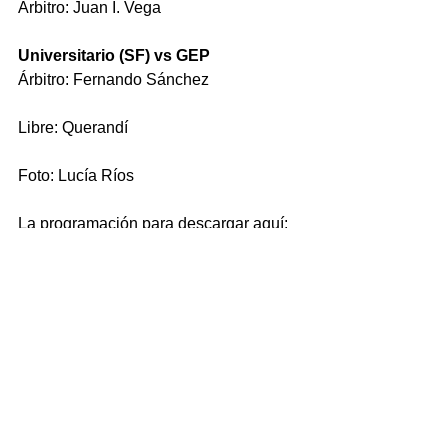
Árbitro: Juan I. Vega 
Universitario (SF) vs GEP 
Árbitro: Fernando Sánchez 
Libre: Querandí 
Foto: Lucía Ríos 
La programación para descargar aquí:
01- programación semanal 01y02-06-2024
.xlsx
Descargar XLSX • 56KB