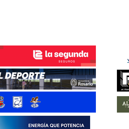
ÉS DEL TRY
INICIO
NOTICIAS
GALERÍA
rino y del Litoral