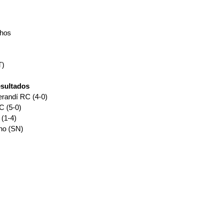
chos
T)
esultados
randí RC (4-0)
 (5-0)
(1-4)
no (SN) 