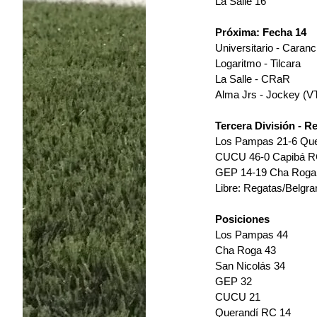
La Salle 16
Próxima: Fecha 14
Universitario - Caran
Logaritmo - Tilcara
La Salle - CRaR
Alma Jrs - Jockey (V
Tercera División - R
Los Pampas 21-6 Que
CUCU 46-0 Capibá RC
GEP 14-19 Cha Roga 
Libre: Regatas/Belgra
Posiciones
Los Pampas 44 
Cha Roga 43 
San Nicolás 34
GEP 32 
CUCU 21 
Querandí RC 14 