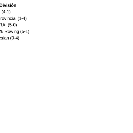
División
(4-1) 
rovincial (1-4) 
RAI (5-0)
6 Rowing (5-1) 
sian (0-4)