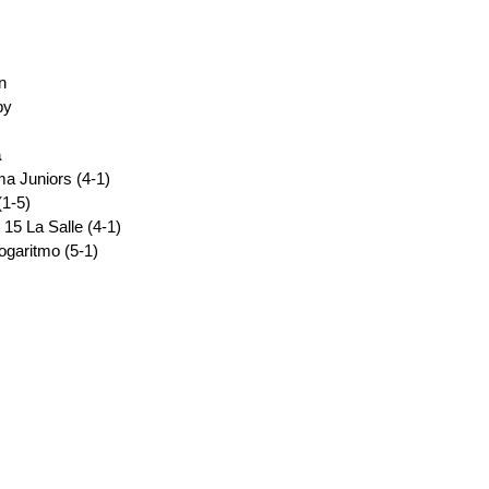
n
by
a
a Juniors (4-1)
(1-5)
 15 La Salle (4-1)
ogaritmo (5-1)