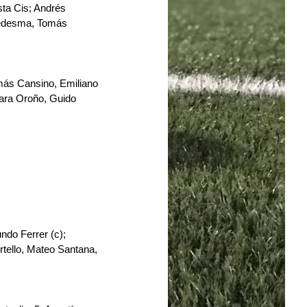
ta Cis; Andrés 
Ledesma, Tomás 
omás Cansino, Emiliano 
gara Oroño, Guido 
ndo Ferrer (c); 
tello, Mateo Santana, 