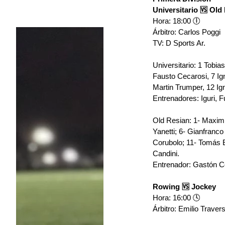
Universitario 🆚 Old
Hora: 18:00 🕕
Árbitro: Carlos Poggi
TV: D Sports Ar.
Universitario: 
1 Tobias
Fausto Cecarosi, 7 Ig
Martin Trumper, 12 Ig
Entrenadores: Iguri, F
Old Resian: 1- Maximi
Yanetti; 6- Gianfranc
Corubolo; 11- Tomás E
Candini.
Entrenador: Gastón C
Rowing 🆚 Jockey
Hora: 16:00 🕓
Árbitro: Emilio Traver