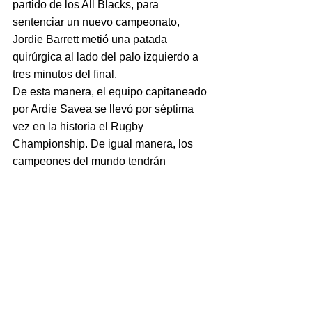
partido de los All Blacks, para 
sentenciar un nuevo campeonato, 
Jordie Barrett metió una patada 
quirúrgica al lado del palo izquierdo a 
tres minutos del final.
De esta manera, el equipo capitaneado 
por Ardie Savea se llevó por séptima 
vez en la historia el Rugby 
Championship. De igual manera, los 
campeones del mundo tendrán 
revancha la semana que viene para, al 
menos, intentar derrotar al equipo 
consagrado del certamen más 
importante del hemisferio sur.
scrum. all blacks.