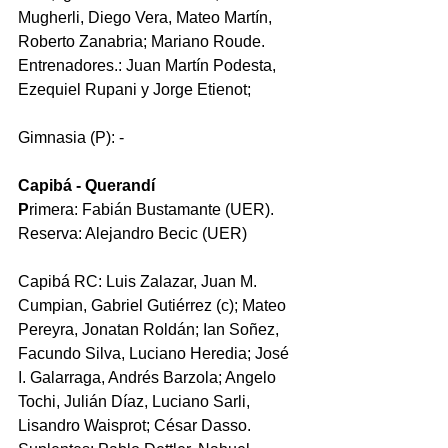
Mugherli, Diego Vera, Mateo Martín, 
Roberto Zanabria; Mariano Roude. 
Entrenadores.: Juan Martín Podesta, 
Ezequiel Rupani y Jorge Etienot; 
Gimnasia (P): -
Capibá - Querandí
P
rimera: Fabián Bustamante (UER). 
Reserva: Alejandro Becic (UER)
Capibá RC: Luis Zalazar, Juan M. 
Cumpian, Gabriel Gutiérrez (c); Mateo 
Pereyra, Jonatan Roldán; Ian Soñez, 
Facundo Silva, Luciano Heredia; José 
I. Galarraga, Andrés Barzola; Angelo 
Tochi, Julián Díaz, Luciano Sarli, 
Lisandro Waisprot; César Dasso. 