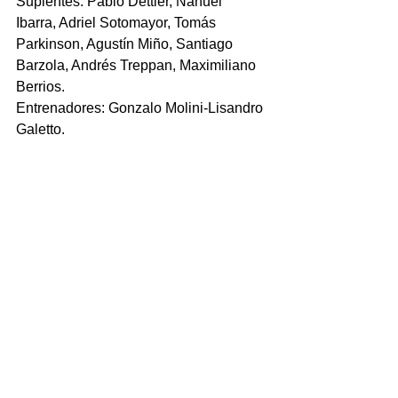
Suplentes: Pablo Dettler, Nahuel 
Ibarra, Adriel Sotomayor, Tomás 
Parkinson, Agustín Miño, Santiago 
Barzola, Andrés Treppan, Maximiliano 
Berrios. 
Entrenadores: Gonzalo Molini-Lisandro 
Galetto.
Querandí RC: Juan Troncoso, Ignacio 
Alico, Manuel Bobo; Joaquín Basgall, 
Pablo Guini; Rodrigo Scalzo, Eleazar 
Bertinenti, Eduardo Bourquin; Gandini, 
Pablo Pecantel; Juan M. Álvarez, 
Bruno Tobaldo, Kimey Lastra, Juan 
Zalazar; Mateo Villar.
San Nicolás - Cha Roga RC
Primera: Diego Gaitán (URR). 
Reserva: Leandro Domingo (URR) 