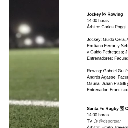
Jockey 🆚 Rowing 
14:00 horas 
Árbitro: Carlos Poggi 
Jockey: 
Guido Cella, 
Emiliano Ferrari y Seb
y Guido Pedregoza; J
Entrenadores: Facundo 
Rowing: 
Gabriel Gutié
Andrés Agasse, Facun
Osuna, Julián Pistrilli
Entrenador: Francisco
Santa Fe Rugby 🆚 
14:00 horas 
TV 📺 
@dsportsar
Árbitro: Emilio Travers