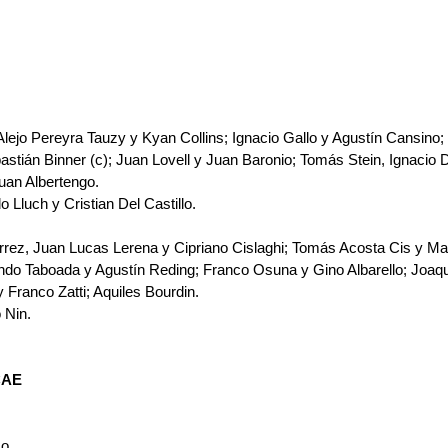
Alejo Pereyra Tauzy y Kyan Collins; Ignacio Gallo y Agustín Cansino
astián Binner (c); Juan Lovell y Juan Baronio; Tomás Stein, Ignacio D
uan Albertengo.
Lluch y Cristian Del Castillo.
rrez, Juan Lucas Lerena y Cipriano Cislaghi; Tomás Acosta Cis y Mar
do Taboada y Agustín Reding; Franco Osuna y Gino Albarello; Joaqu
 y Franco Zatti; Aquiles Bourdin.
 Nin.
CAE 
o 