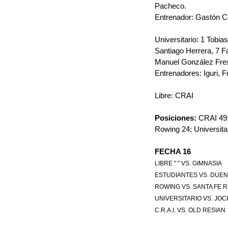
Pacheco.
Entrenador: Gastón C
Universitario: 1 Tobia
Santiago Herrera, 7 F
Manuel González Fresn
Entrenadores: Iguri, F
Libre: CRAI 
Posiciones: 
CRAI 49;
Rowing 24; Universitar
FECHA 16
LIBRE " " 
VS. 
GIMNASIA
ESTUDIANTES 
VS. 
DUEN
ROWING 
VS. 
SANTA FE 
UNIVERSITARIO 
VS. 
JOC
C.R.A.I. 
VS. 
OLD RESIAN