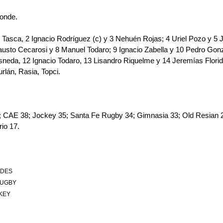
onde.
s Tasca, 2 Ignacio Rodríguez (c) y 3 Nehuén Rojas; 4 Uriel Pozo y 5 Jo
austo Cecarosi y 8 Manuel Todaro; 9 Ignacio Zabella y 10 Pedro Gon
eda, 12 Ignacio Todaro, 13 Lisandro Riquelme y 14 Jeremías Floridi
urlán, Rasia, Topci.
 CAE 38; Jockey 35; Santa Fe Rugby 34; Gimnasia 33; Old Resian 2
io 17.
DES
RUGBY
KEY