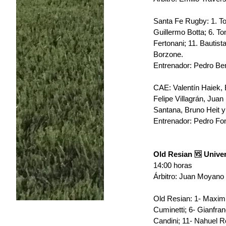
Santa Fe Rugby: 1.⁠ ⁠Tom
⁠Guillermo Botta; 6.⁠ ⁠
Fertonani; 11.⁠ ⁠Bautist
Borzone.
Entrenador: Pedro Ben
CAE: 
Valentín Haiek,
Felipe Villagrán, Jua
Santana, Bruno Heit y
Entrenador: Pedro Fon
Old Resian 🆚 Univer
14:00 horas 
Árbitro: Juan Moyano 
Old Resian: 
1- Maximi
Cuminetti; 6- Gianfra
Candini; 11- Nahuel R