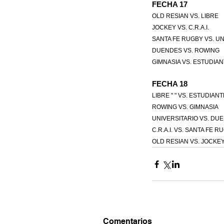
FECHA 17
OLD RESIAN 
VS. 
LIBRE
JOCKEY 
VS. 
C.R.A.I.
SANTA FE RUGBY 
VS. 
UN
DUENDES 
VS.
 ROWING
GIMNASIA 
VS. 
ESTUDIAN
FECHA 18
LIBRE " " 
VS. 
ESTUDIANT
ROWING 
VS. 
GIMNASIA
UNIVERSITARIO 
VS. 
DUE
C.R.A.I. 
VS. 
SANTA FE R
OLD RESIAN 
VS. 
JOCKEY
Comentarios