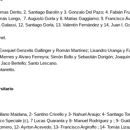
as Derito, 2.⁠ ⁠Santiago Barolín y 3.⁠ ⁠Gonzalo Del Pazo; 4.⁠ ⁠Fabián Frus
Tomás Longo, 7.⁠ ⁠Augusto Gorla y 8.⁠ ⁠Matías Gaggiamo; 9.⁠ ⁠Francisco Áv
a Galassi, 12.⁠ ⁠Santiago Gorla, 13.⁠ ⁠Valentín Fernández y 14.⁠ ⁠Juan I. G
et.
 Exequiel Genzelis Gallinger y Román Martínez; Lisandro Uranga y Fa
n Mernes y Alvaro Ferreyra; Simón Bollo y Sebastián Dorigón; Joaquín
 Jaco Bertello; Santo Lescano.
tanetto.
sitario 
liano Maidana, 2- Santino Crivello y 3- Nahuel Araujo; 4- Santiago To
nco Speciale (c), 7 Lucas Quaranta y 8- Manuel Rodríguez y ; 9- Guid
omero, 12- Ayrton Acevedo, 13- Francisco Argiroffo ; 14- Tomás Liza