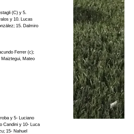
tagli (C) y 5.⁠ 
alos y 10.⁠ ⁠Lucas 
onzález; 15.⁠ ⁠Dalmiro 
cundo Ferrer (c); 
 Maiztegui, Mateo 
rroba y 5- Luciano 
o Candini y 10- Luca 
zu; 15- Nahuel 