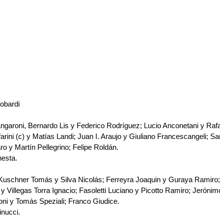
obardi 
garoni, Bernardo Lis y Federico Rodríguez; Lucio Anconetani y Rafae
rini (c) y Matías Landi; Juan I. Araujo y Giuliano Francescangeli; S
o y Martín Pellegrino; Felipe Roldán.
hesta.
uschner Tomás y Silva Nicolás; Ferreyra Joaquin y Guraya Ramiro; 
 Villegas Torra Ignacio; Fasoletti Luciano y Picotto Ramiro; Jerónim
oni y Tomás Speziali; Franco Giudice.
nucci.