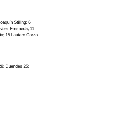
aquín Stilling; 6 
zález Fresneda; 11 
a; 15 Lautaro Corzo.
8; Duendes 25; 