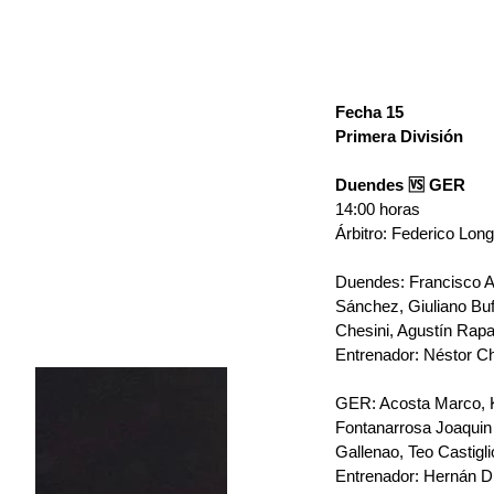
Fecha 15 
Primera División 
Duendes 🆚 GER 
14:00 horas 
Árbitro: Federico Long
Duendes: Francisco An
Sánchez, Giuliano Bufa
Chesini, Agustín Rapar
Entrenador: Néstor C
GER: Acosta Marco, K
Fontanarrosa Joaquin y
Gallenao, Teo Castigli
Entrenador: Hernán Di