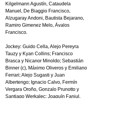
Kilgelmann Agustín, Cataudela 
Manuel, De Biaggio Francisco, 
Alzugaray Andoni, Bautista Bejarano, 
Ramiro Gimenez Melo, Ávalos 
Francisco.
Jockey: 
Guido Cella, Alejo Pereyra 
Tauzy y Kyan Collins; Francisco 
Brasca y Nicanor Minoldo; Sebastián 
Binner (c), Máximo Oliveros y Emiliano 
Ferrari; Alejo Sugasti y Juan 
Albertengo; Ignacio Calvo, Fermín 
Vergara Oroño, Gonzalo Prunotto y 
Santiago Werkalec; Joaquín Fanjul.
Entrenadores: Facundo Lluch y 
Cristian Del Castillo.
Suplentes: Franco Manavella, Matías 
Masetti, Mauricio Carignano, Marcos 
Lorenzini, Valentín Gómez Comba, 