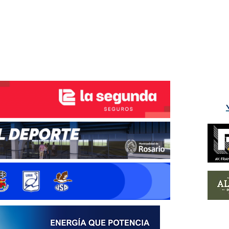
ÉS DEL TRY
INICIO
NOTICIAS
GALERÍA
rino y del Litoral