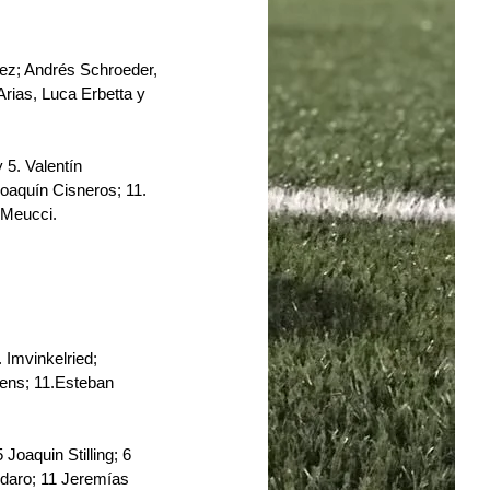
tez; ﻿﻿﻿Andrés Schroeder, 
rias, ﻿﻿﻿﻿Luca Erbetta y 
5.⁠ ⁠Valentín 
⁠Joaquín Cisneros; 11.⁠ 
o Meucci.
 Imvinkelried; 
tens; 11.Esteban 
oaquin Stilling; 6 
odaro; 11 Jeremías 