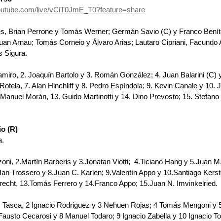
youtube.com/live/vCiT0JmE_T0?feature=share
es, ﻿﻿﻿Brian Perrone y ﻿﻿﻿Tomás Werner; ﻿﻿﻿Germán Savio (C) y ﻿﻿﻿Franco Bení
Juan Arnau; ﻿﻿﻿Tomás Corneio y ﻿﻿﻿﻿Álvaro Arias; ﻿Lautaro Cipriani, ﻿﻿﻿﻿Facundo A
más Sigura.
iro, 2.⁠ ⁠Joaquín Bartolo y 3.⁠ ⁠Román González; 4.⁠ ⁠Juan Balarini (C) y 
otela, 7.⁠ ⁠Alan Hinchliff y 8.⁠ ⁠Pedro Espíndola; 9.⁠ ⁠Kevin Canale y 10.⁠ 
⁠ ⁠Manuel Morán, 13.⁠ ⁠Guido Martinotti y 14.⁠ ⁠Dino Prevosto; 15.⁠ ⁠Stefan
o (R)
a.
ni, 2.Martín Barberis y 3.Jonatan Viotti;  4.Ticiano Hang y 5.Juan M.
Ian Trossero y 8.Juan C. Karlen; 9.Valentín Appo y 10.Santiago Kers
recht, 13.Tomás Ferrero y 14.Franco Appo; 15.Juan N. Imvinkelried.
as Tasca, 2 Ignacio Rodriguez y 3 Nehuen Rojas; 4 Tomás Mengoni y 5 J
austo Cecarosi y 8 Manuel Todaro; 9 Ignacio Zabella y 10 Ignacio T