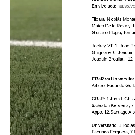
En vivo acá: 
https://
Tilcara: ﻿﻿﻿Nicolás Mont
﻿﻿﻿Mateo De la Rosa y ﻿﻿﻿
﻿﻿﻿﻿Giuliano Plagio; ﻿﻿﻿﻿To
Jockey VT: 1.⁠ ⁠Juan Ram
Ghignone; 6.⁠ ⁠Joaquín R
⁠Joaquín Brogliatti, 12.
CRaR vs Universitari
Árbitro: Facundo Gorl
CRaR: 1.Juan I. Ghizzo
6.Gastón Kerstens, 7.
Appo, 12.Santiago Alb
Universitario: 1 Tobí
Facundo Forquera, 7 F