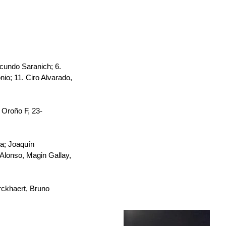
acundo Saranich; 6. 
io; 11. Ciro Alvarado, 
 Oroño F, 23-
a; Joaquín 
 Alonso, Magin Gallay, 
rckhaert, Bruno 