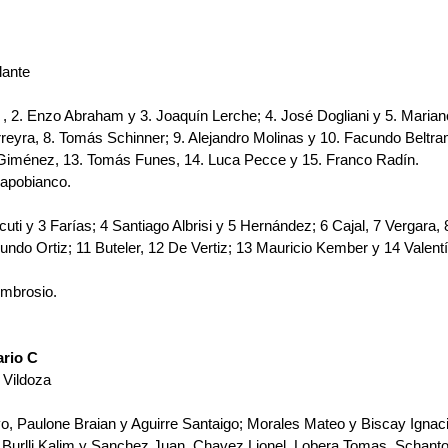
lante
, 2. Enzo Abraham y 3. Joaquín Lerche; 4. José Dogliani y 5. Mariano
rreyra, 8. Tomás Schinner; 9. Alejandro Molinas y 10. Facundo Beltram
 Giménez, 13. Tomás Funes, 14. Luca Pecce y 15. Franco Radín.
Capobianco.
cuti y 3 Farías; 4 Santiago Albrisi y 5 Hernández; 6 Cajal, 7 Vergara,
ndo Ortiz; 11 Buteler, 12 De Vertiz; 13 Mauricio Kember y 14 Valentí
Ambrosio.
rio C
 Vildoza
﻿﻿Paulone Braian y ﻿﻿﻿Aguirre Santaigo; ﻿﻿﻿Morales Mateo y ﻿﻿﻿Biscay Ignacio; 
﻿﻿﻿Burlli Kalim y ﻿﻿﻿Sanchez Juan, ﻿﻿﻿Chavez Lionel, ﻿﻿﻿Lobera Tomas, ﻿﻿﻿Schanto