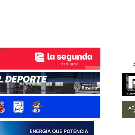
ÉS DEL TRY
INICIO
NOTICIAS
GALERÍA
rino y del Litoral