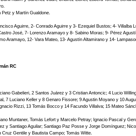
ro.
n Petz y Martín Gualdone.
ncisco Aguirre, 2- Conrado Aguirre y 3- Ezequiel Bustos; 4- Villalba 
stro José, 7- Lorenzo Aramayo y 8- Sabino Moras; 9- Pérez Agustí
imo Aramayo, 12- Vara Mateo, 13- Agustín Altamirano y 14- Lampason
cumán RC
ciano Gabelieri, 2 Santos Juárez y 3 Cristian Antoncic; 4 Lucio Willin
al, 7 Luciano Keller y 8 Genaro Fissore; 9 Agustin Moyano y 10 Augu
Ignacio Rizzi, 13 Tomás Bocco y 14 Facundo Villalva; 15 Mateo Sánc
ano Muntaner, Tomás Lefort y Marcelo Petray; Ignacio Pascal y Gero
dez y Santiago Aguilar; Santiago Paz Posse y Jorge Domínguez; Nicolá
 Cruz Gentile y Bautista Campo; Tomás Witte.