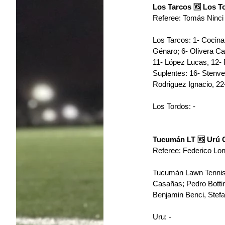
Los Tarcos 🆚 Los T
Referee: Tomás Ninci
Los Tarcos: 1- Cocina
Génaro; 6- Olivera Ca
11- López Lucas, 12- 
Suplentes: 16- Stenve
Rodriguez Ignacio, 22-
Los Tordos: -
Tucumán LT 🆚 Urú 
Referee: Federico Lo
Tucumán Lawn Tennis
Casañas; Pedro Bottini
Benjamin Benci, ﻿﻿﻿St
Uru: -