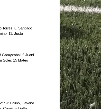
 Torres; 6. Santiago 
ino; 11. Justo 
 8 Garayzabal; 9 Juani 
n Soler; 15 Mateo 
﻿﻿﻿Siri Bruno, ﻿﻿﻿Cavana 
n Camilo y ﻿﻿﻿Liotta 