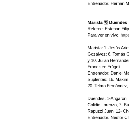
Entrenador: Hernán 
Marista 🆚 Duendes
Referee: Esteban Fili
Para ver en vivo: 
http
Marista: 1.⁠ ⁠Jesús Arie
Gozálvez; 6.⁠ ⁠⁠Tomás G
y 10.⁠ ⁠⁠Julián Hernández
⁠Francisco Frúgoli.
Entrenador: Daniel M
Suplentes: 16.⁠ ⁠⁠Maxim
20.⁠ ⁠⁠Telmo Fernández, 2
Duendes: 
1-Angaroni 
Colidio Lorenzo, 7- Bu
Rapuzzi Juan, 12- Che
Entrenador: Néstor C