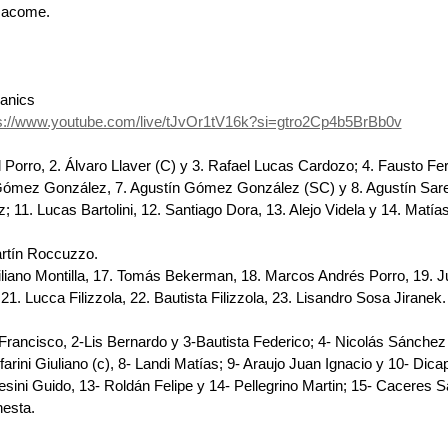
Macome.
panics
s://www.youtube.com/live/tJvOr1tV16k?si=gtro2Cp4b5BrBb0v
l Porro, 2.⁠ ⁠⁠Álvaro Llaver (C) y 3.⁠ ⁠Rafael Lucas Cardozo; 4.⁠ ⁠⁠Fausto Fe
ómez González, 7.⁠ ⁠⁠Agustín Gómez González (SC) y 8.⁠ ⁠⁠⁠Agustín Sarell
; 11.⁠ ⁠⁠Lucas Bartolini, 12.⁠ ⁠⁠Santiago Dora, 13.⁠ ⁠⁠Alejo Videla y 14.⁠ ⁠⁠Matí
artín Roccuzzo.
iliano Montilla, 17.⁠ ⁠⁠Tomás Bekerman, 18.⁠ ⁠⁠Marcos Andrés Porro, 19.⁠ ⁠
1.⁠ ⁠⁠Lucca Filizzola, 22.⁠ ⁠⁠Bautista Filizzola, 23.⁠ ⁠⁠Lisandro Sosa Jiranek.
Francisco, 2-Lis Bernardo y 3-Bautista Federico; 4- Nicolás Sánchez
farini Giuliano (c), 8- Landi Matías; 9- Araujo Juan Ignacio y 10- Dica
sini Guido, 13- Roldán Felipe y 14- Pellegrino Martin; 15- Caceres S
hesta.