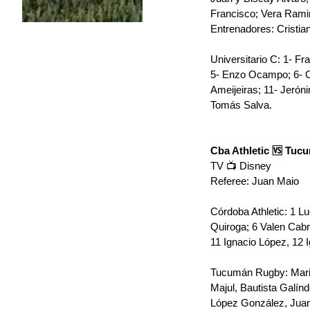
Francisco; ﻿﻿﻿Vera Rami
Entrenadores: Cristia
Universitario C: 
1- Fra
5- Enzo Ocampo; 6- Ca
Ameijeiras; 11- Jerón
Tomás Salva.
Cba Athletic 🆚 Tu
TV 📺 Disney
Referee: Juan Maio
Córdoba Athletic: 1 Lu
Quiroga; 6 Valen Cabr
11 Ignacio López, 12 
Tucumán Rugby: 
Mari
Majul, Bautista Galín
López González, Juan