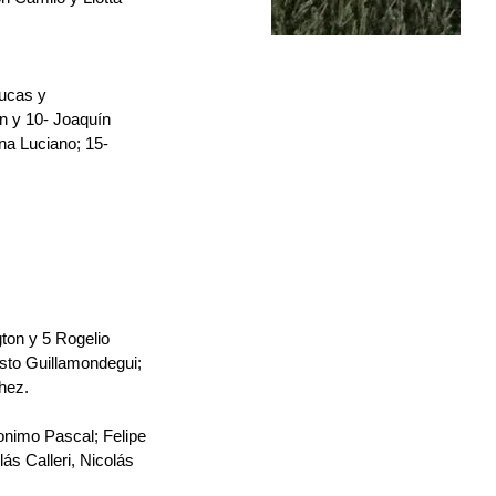
Lucas y
n y 10- Joaquín 
a Luciano; 15- 
gton y 5 Rogelio 
sto Guillamondegui; 
hez.
nimo Pascal; Felipe 
s Calleri, Nicolás 