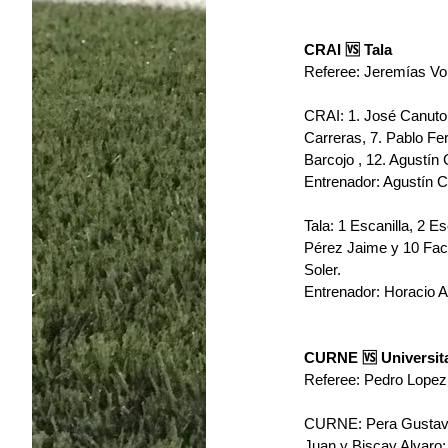
CRAI 🆚 Tala
Referee: Jeremías Vo
CRAI: 
1. José Canuto 
Carreras, 7. Pablo Fe
Barcojo , 12. Agustín
Entrenador: Agustín 
Tala: 
1 Escanilla, 2 Es
Pérez Jaime y 10 Facu
Soler.
Entrenador: Horacio 
CURNE 🆚 Universita
Referee: Pedro Lopez
CURNE: ﻿﻿﻿Pera Gustavo, ﻿
Juan y ﻿﻿﻿Biscay Alvaro; 