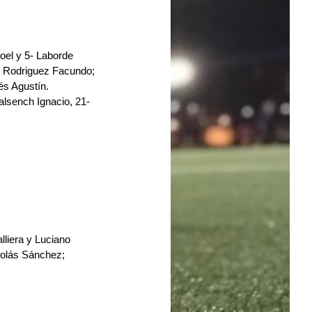
oel y 5- Laborde 
- Rodriguez Facundo; 
és Agustín.
alsench Ignacio, 21- 
liera y Luciano 
colás Sánchez; 