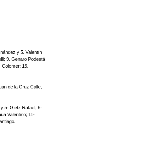
rnández y 5.⁠ ⁠Valentín 
i; 9.⁠ ⁠⁠Genaro Podestá 
as Colomer; 15.⁠ 
Juan de la Cruz Calle, 
 y 
5- Gietz Rafael; 
6- 
pua Valentino; 11-
antiago.