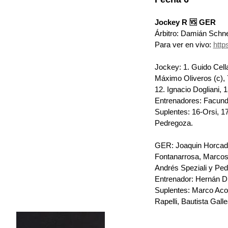
Jockey R 🆚 GER
Árbitro: Damián Schne
Para ver en vivo: 
http
Jockey: 
1. Guido Cell
Máximo Oliveros (c), 7
12. Ignacio Dogliani, 
Entrenadores: Facundo 
Suplentes: 
16-Orsi, 17
Pedregoza.
GER: 
Joaquin Horcada
Fontanarrosa, Marcos L
Andrés Speziali y Pedr
Entrenador: Hernán Di
Suplentes: Marco Acost
Rapelli, Bautista Gall