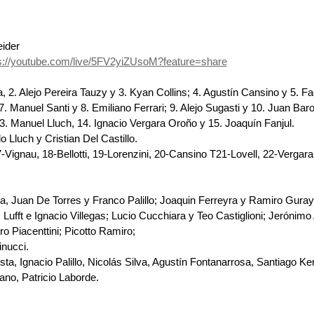
ider
s://youtube.com/live/5FV2yiZUsoM?feature=share
a, 2. Alejo Pereira Tauzy y 3. Kyan Collins; 4. Agustín Cansino y 5. F
. Manuel Santi y 8. Emiliano Ferrari; 9. Alejo Sugasti y 10. Juan Baron
13. Manuel Lluch, 14. Ignacio Vergara Oroño y 15. Joaquín Fanjul.
Lluch y Cristian Del Castillo.
-Vignau, 18-Bellotti, 19-Lorenzini, 20-Cansino T21-Lovell, 22-Vergara
, Juan De Torres y Franco Palillo; Joaquin Ferreyra y Ramiro Guray
ufft e Ignacio Villegas; Lucio Cucchiara y Teo Castiglioni; Jerónimo
o Piacenttini; Picotto Ramiro;
nucci.
a, Ignacio Palillo, Nicolás Silva, Agustín Fontanarrosa, Santiago Ke
eano, Patricio Laborde.