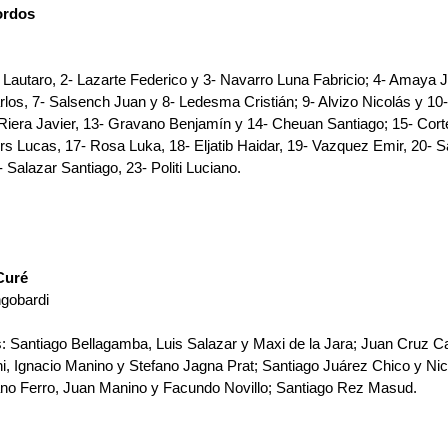
ordos
 Lautaro, 2- Lazarte Federico y 3- Navarro Luna Fabricio; 4- Amaya J
rlos, 7- Salsench Juan y 8- Ledesma Cristián; 9- Alvizo Nicolás y 10
Riera Javier, 13- Gravano Benjamín y 14- Cheuan Santiago; 15- Cort
rs Lucas, 17- Rosa Luka, 18- Eljatib Haidar, 19- Vazquez Emir, 20- S
 Salazar Santiago, 23- Politi Luciano.
Curé
ngobardi
: 
Santiago Bellagamba, Luis Salazar y Maxi de la Jara; Juan Cruz Cal
, Ignacio Manino y Stefano Jagna Prat; Santiago Juárez Chico ﻿﻿﻿y Ni
efano Ferro, Juan Manino y Facundo Novillo; Santiago Rez Masud.