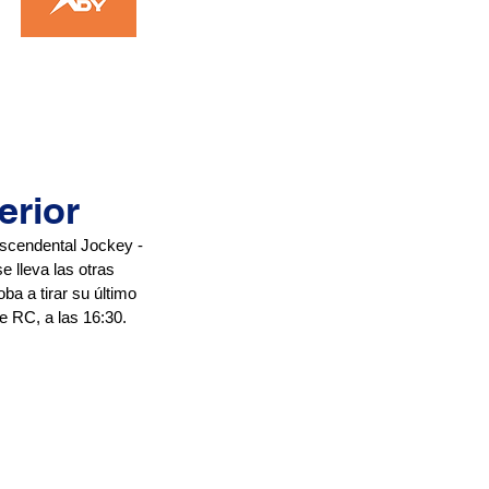
erior
ascendental Jockey - 
 lleva las otras 
a a tirar su último 
e RC, a las 16:30. 