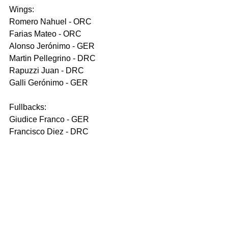
Wings:
Romero Nahuel - ORC
Farias Mateo - ORC
Alonso Jerónimo - GER
Martin Pellegrino - DRC
Rapuzzi Juan - DRC
Galli Gerónimo - GER
Fullbacks:
Giudice Franco - GER 
Francisco Diez - DRC 
Recordamos el staff encabezado por 
Leo Senatore. Y como entrenadores 
asistentes: Simón Boffelli, Alberto Di 
Bernardo, Miguel Alonso y Guillermo 
Blanco. 