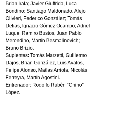
Brian Irala; Javier Giuffrida, Luca 
Bondino; Santiago Maldonado, Alejo 
Olivieri, Federico González; Tomás 
Delias, Ignacio Gómez Ocampo; Adriel 
Luque, Ramiro Bustos, Juan Pablo 
Merendino, Martín Besmalinovich; 
Bruno Brizio.
Suplentes: Tomás Marzetti, Guillermo 
Dajos, Brian González, Luis Avalos, 
Felipe Alonso, Matías Arriola, Nicolás 
Ferreyra, Martín Agostini.
Entrenador: Rodolfo Rubén "Chino" 
López.
Provincial: Guido Cella, Santiago 
Bellotti, Kiefer Collins; Guillermo 
Juaristi, Nicolás Hancevic; Nicanor 
Minoldo, Emiliano Ferrari, Sebastián 
Binner (c); Facundo Saad, Juan 