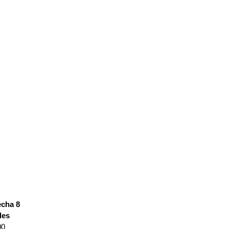
echa 8
des
00