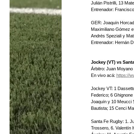
Julián Pistrilli, 13 Ma
Entrenador: Francisco
GER: 
Joaquín Horcada
Maximiliano Gómez e I
Andrés Speziali y Mat
Entrenador: Hernán Di
Jockey (VT) vs Sant
Árbitro: Juan Moyano
En vivo acá: 
https:/
Jockey VT: 1 Dassetto
Federico; 6 Ghignone L
Joaquín y 10 Meucci S
Bautista; 15 Cenci Ma
Santa Fe Rugby: 1.⁠ ⁠Jua
Trossero, 6.⁠ ⁠Valentín 