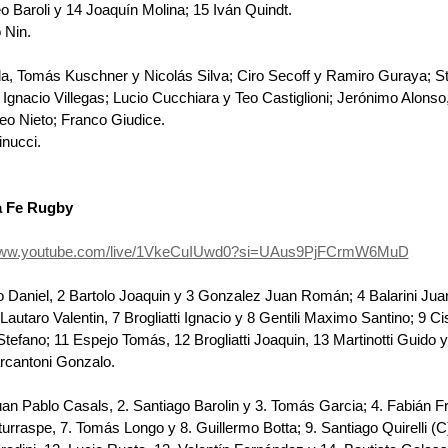
teo Baroli y 14 Joaquín Molina; 15 Iván Quindt.
 Nin.
, Tomás Kuschner y Nicolás Silva; Ciro Secoff y Ramiro Guraya; St
gnacio Villegas; Lucio Cucchiara y Teo Castiglioni; Jerónimo Alonso,
eo Nieto; Franco Giudice.
nucci.
a Fe Rugby
/www.youtube.com/live/1VkeCuIUwd0?si=UAus9PjFCrmW6MuD
 Daniel, 2 Bartolo Joaquin y 3 Gonzalez Juan Román; 4 Balarini Jua
autaro Valentin, 7 Brogliatti Ignacio y 8 Gentili Maximo Santino; 9 
tefano; 11 Espejo Tomás, 12 Brogliatti Joaquin, 13 Martinotti Guido 
rcantoni Gonzalo.
n Pablo Casals, 2.⁠ ⁠Santiago Barolin y 3.⁠ ⁠Tomás Garcia; 4.⁠ ⁠Fabián Fru
Iturraspe, 7.⁠ ⁠Tomás Longo y 8.⁠ ⁠Guillermo Botta; 9.⁠ ⁠Santiago Quirelli (C