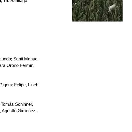
; 15.⁠ ⁠Santiago 
cundo; Santi Manuel, 
gara Oroño Fermin, 
Gigoux Felipe, Lluch 
; Tomás Schinner, 
, Agustín Gimenez, 