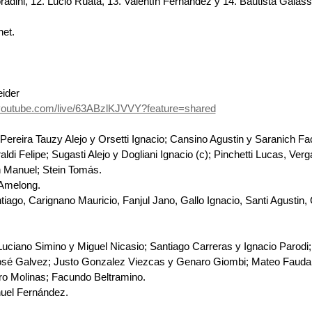
radini, 12.⁠ ⁠Lucio Ruata, 13.⁠ ⁠Valentín Fernández y 14.⁠ ⁠Bautista Galassi
et.
ider
youtube.com/live/63ABzlKJVVY?feature=shared
 Pereira Tauzy Alejo y Orsetti Ignacio; Cansino Agustin y Saranich Fa
ldi Felipe; Sugasti Alejo y Dogliani Ignacio (c); Pinchetti Lucas, Ver
h Manuel; Stein Tomás.
 Amelong.
ntiago, Carignano Mauricio, Fanjul Jano, Gallo Ignacio, Santi Agustin, 
uciano Simino y Miguel Nicasio; Santiago Carreras y Ignacio Parodi
osé Galvez; Justo Gonzalez Viezcas y Genaro Giombi; Mateo Fauda
dro Molinas; Facundo Beltramino.
uel Fernández.