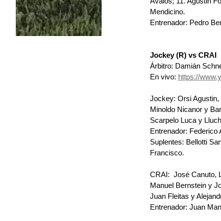
Ávalos; 11.⁠ ⁠Agustin Fo
Mendicino.
Entrenador: Pedro Ben
Jockey (R) vs CRAI
Árbitro: Damián Schne
En vivo: 
https://www.
Jockey: Orsi Agustin,
Minoldo Nicanor y Bara
Scarpelo Luca y Lluc
Entrenador: Federico
Suplentes: Bellotti Sa
Francisco.
CRAI:  José Canuto, L
Manuel Bernstein y J
Juan Fleitas y Alejan
Entrenador: Juan Man