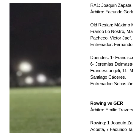
RA1: Joaquín Zapata |
Árbitro: Facundo Gorl
Old Resian: 
Máximo Ma
Franco Lo Nostro, Man
Pacheco, Victor Jaef,
Entrenador: Fernando 
Duendes: 
1- Francisc
6- Jeremias Delmastro,
Francescangeli; 11- Ma
Santiago Cáceres.
Entrenador: Sebastián
Rowing vs GER
Árbitro: Emilio Traver
Rowing: 
1 Joaquín Zap
Acosta, 7 Facundo Tab