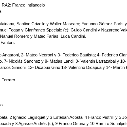
 RA2: Franco Intilangelo
a
idana, Santino Crivello y Walter Mascaro; Facundo Gómez París y 
uel Fegan y Gianfranco Speciale (c); Guido Candini y Nazareno Vale
 Nahuel Romero y Mateo Farías; Luca Candini.
Fantoni.
o Angaroni, 2- Mateo Negroni y 3- Federico Bautista; 4- Federico Cianc
 7- Nicolás Sánchez y 8- Matías Landi; 9- Valentin Larrazabal y 10- 
rcos Simioni, 12- Dicapua Gino 13- Valentino Dicapua y 14- Martin Pe
 Ferraro.
so
ata, 2 Ignacio Lagisquet y 3 Esteban Acosta; 4 Franco Pistrilli y 5 
oada y 8 Agasse Andrés (c); 9 Franco Osuna y 10 Ramiro Schalpeter