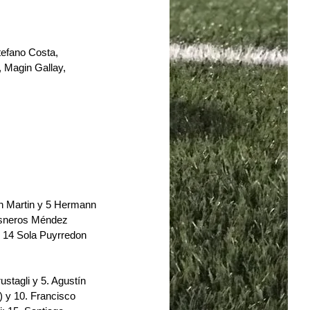
efano Costa, 
 Magin Gallay, 
n Martin y 5 Hermann 
Cisneros Méndez 
y 14 Sola Puyrredon 
stagli y 5.⁠ ⁠Agustín 
) y 10.⁠ ⁠Francisco 