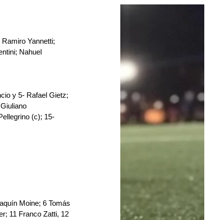
Ramiro Yannetti; 
ntini; Nahuel 
io y 5- Rafael Gietz; 
Giuliano 
llegrino (c); 15- 
Joaquín Moine; 6 Tomás 
; 11 Franco Zatti, 12 