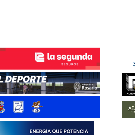
ÉS DEL TRY
INICIO
NOTICIAS
GALERÍA
rino y del Litoral