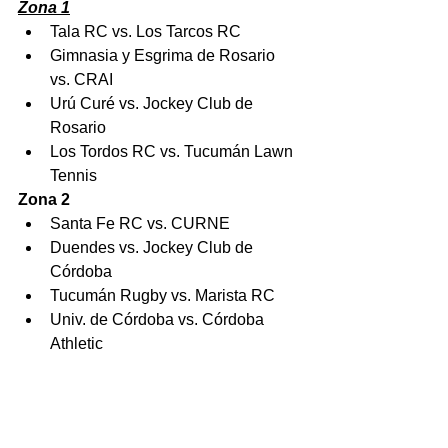
Zona 1
Tala RC vs. Los Tarcos RC
Gimnasia y Esgrima de Rosario 
vs. CRAI
Urú Curé vs. Jockey Club de 
Rosario
Los Tordos RC vs. Tucumán Lawn 
Tennis
Zona 2
Santa Fe RC vs. CURNE
Duendes vs. Jockey Club de 
Córdoba
Tucumán Rugby vs. Marista RC
Univ. de Córdoba vs. Córdoba 
Athletic
FINAL TORNEO DEL INTERIOR B 
(Sábado 19 de octubre)
Club Atlético Estudiantes de Paraná vs 