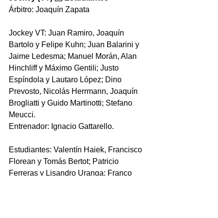
Árbitro: Joaquín Zapata
Jockey VT: 
Juan Ramiro, Joaquín 
Bartolo y Felipe Kuhn; Juan Balarini y 
Jaime Ledesma; Manuel Morán, Alan 
Hinchliff y Máximo Gentili; Justo 
Espíndola y Lautaro López; Dino 
Prevosto, Nicolás Herrmann, Joaquín 
Brogliatti y Guido Martinotti; Stefano 
Meucci.
Entrenador: Ignacio Gattarello.
Estudiantes: 
Valentín Haiek, Francisco 
Florean y Tomás Bertot; Patricio 
Ferreras y Lisandro Uranga; Franco 
Vartorelli, Juan Mernes y Álvaro 
Ferreyra; Simón Bollo y Sebastián 
Dorigón; Joaquín Maiztegui, Máximo 