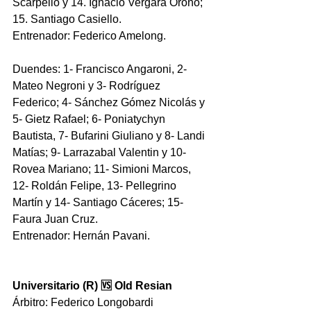
⁠Scarpello y 14.⁠ Ignacio ⁠Vergara Oroño; 
15.⁠ ⁠Santiago Casiello.
Entrenador: Federico Amelong.
Duendes: 
1- Francisco Angaroni, 2- 
Mateo Negroni y 3- Rodríguez 
Federico; 4- Sánchez Gómez Nicolás y 
5- Gietz Rafael; 6- 
Poniatychyn 
Bautista
, 7- Bufarini Giuliano y 8- Landi 
Matías; 9- Larrazabal Valentin y 10- 
Rovea Mariano; 11- Simioni Marcos, 
12- Roldán Felipe, 13- Pellegrino 
Martín y 14- Santiago Cáceres; 15- 
Faura Juan Cruz.
Entrenador: Hernán Pavani.
Universitario (R) 🆚 Old Resian
Árbitro: Federico Longobardi