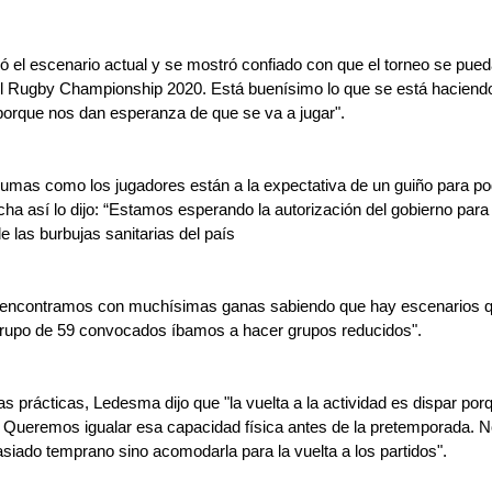
 el escenario actual y se mostró confiado con que el torneo se pueda
el Rugby Championship 2020. Está buenísimo lo que se está haciend
 porque nos dan esperanza de que se va a jugar".
Pumas como los jugadores están a la expectativa de un guiño para pode
ha así lo dijo: “Estamos esperando la autorización del gobierno par
e las burbujas sanitarias del país
 encontramos con muchísimas ganas sabiendo que hay escenarios q
grupo de 59 convocados íbamos a hacer grupos reducidos".
as prácticas, Ledesma dijo que "la vuelta a la actividad es dispar po
 Queremos igualar esa capacidad física antes de la pretemporada.
iado temprano sino acomodarla para la vuelta a los partidos".