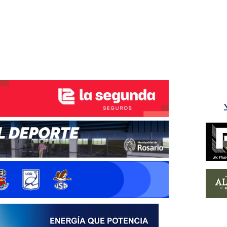
ÉS DEL TRY
INICIO
NOTICIAS
GALERÍA
rino y del Litoral