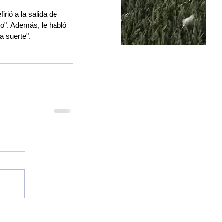
ió a la salida de 
o". Además, le habló 
a suerte".