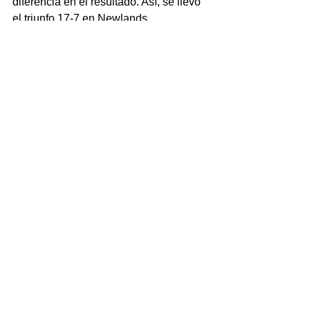
diferencia en el resultado. Así, se llevó 
el triunfo 17-7 en Newlands.
scrum - super rugby.
Comentarios
Escribir un comentario...