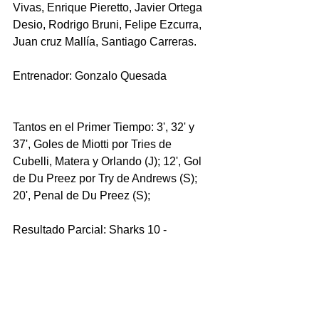
Vivas, Enrique Pieretto, Javier Ortega 
Desio, Rodrigo Bruni, Felipe Ezcurra, 
Juan cruz Mallía, Santiago Carreras.
Entrenador: Gonzalo Quesada
Tantos en el Primer Tiempo: 3', 32' y 
37', Goles de Miotti por Tries de 
Cubelli, Matera y Orlando (J); 12', Gol 
de Du Preez por Try de Andrews (S); 
20', Penal de Du Preez (S); 
Resultado Parcial: Sharks 10 - 
Jaguares 21
Tantos en el Segundo Tiempo: 3', Gol 
de Miotti por Try de Matera (J); 10', 20', 