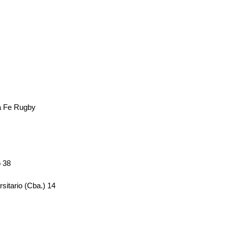
a Fe Rugby
o 38
sitario (Cba.) 14