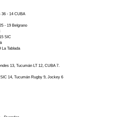
 36 - 14 CUBA
25 - 19 Belgrano
i
15 SIC
á
9 La Tablada
endes 13, Tucumán LT 12, CUBA 7.
8, SIC 14, Tucumán Rugby 9, Jockey 6
: