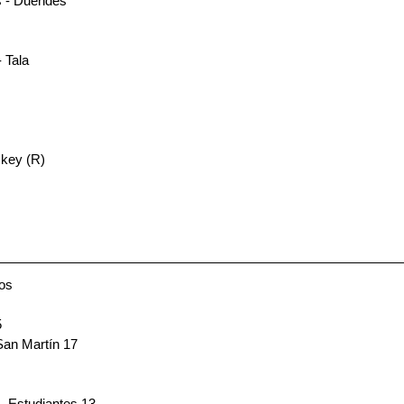
 - Duendes 
 Tala 
key (R) 
os
5
 San Martín 17
 - Estudiantes 13