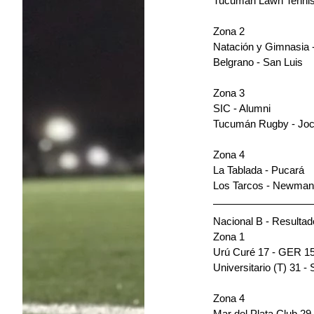
Tucumán Lawn Tennis
Zona 2 
Natación y Gimnasia -
Belgrano - San Luis 
Zona 3 
SIC - Alumni 
Tucumán Rugby - Joc
Zona 4 
La Tablada - Pucará 
Los Tarcos - Newman
Nacional B - Resultad
Zona 1
Urú Curé 17 - GER 1
Universitario (T) 31 -
Zona 4
Mar del Plata Club 29