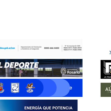
ÉS DEL TRY
INICIO
NOTICIAS
GALERÍA
rino y del Litoral