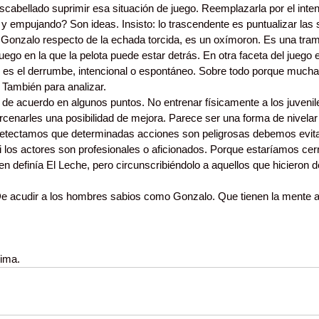
scabellado suprimir esa situación de juego. Reemplazarla por el inte
y empujando? Son ideas. Insisto: lo trascendente es puntualizar las s
Gonzalo respecto de la echada torcida, es un oxímoron. Es una tram
 juego en la que la pelota puede estar detrás. En otra faceta del juego
ro es el derrumbe, intencional o espontáneo. Sobre todo porque mucha
También para analizar.
de acuerdo en algunos puntos. No entrenar físicamente a los juveni
rcenarles una posibilidad de mejora. Parece ser una forma de nivelar
etectamos que determinadas acciones son peligrosas debemos evitar
 los actores son profesionales o aficionados. Porque estaríamos cerra
 definía El Leche, pero circunscribiéndolo a aquellos que hicieron d
De acudir a los hombres sabios como Gonzalo. Que tienen la mente ab
ima.