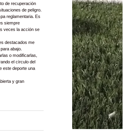
nto de recuperación 
ituaciones de peligro.
pa reglamentaria. Es 
 es siempre 
s veces la acción se 
les destacados me 
 para abajo.
las o modificarlas, 
ndo el círculo del 
e este deporte una 
ierta y gran 