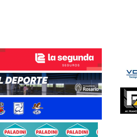
ÉS DEL TRY
INICIO
NOTICIAS
GALERÍA
rino y del Litoral