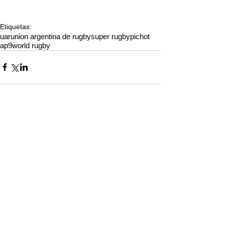
Etiquetas:
uar
union argentina de rugby
super rugby
pichot
ap9
world rugby
Comentarios
Escribir un comentario...