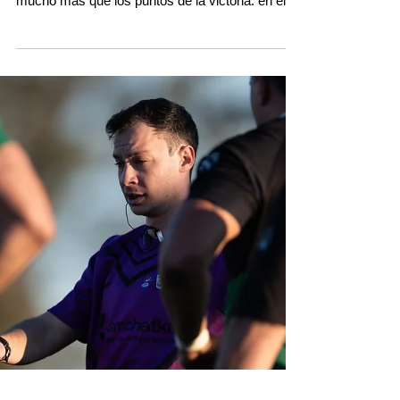
El clásico en las Cuatro Hectáreas se roba todas
las miradas y va por TV a las 17. Hay cruces por
mucho más que los puntos de la victoria: en el
sur con el Académico y el Tricolor, en la
autopista el Gitano y el Mens Sana, el Vendaval
viaja a Venado y el Súper Remero recibe al
Santa. Empiezan a volver los del Súper Rugby
Américas lentamente. Aquí toda la info.
#TRLenDDT Copa Banco Macro Fecha 8
Primera División Jockey (R) 🆚 Duendes TV 📺
17:00 D Sports (en Flow). Árbitro: Fa