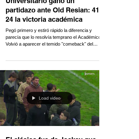
Universitario ganó un
partidazo ante Old Resian: 41-
24 la victoria académica
Pegó primero y estiró rápido la diferencia y
parecía que lo resolvía temprano el Académico.
Volvió a aparecer el temido "comeback" del
Tricolor para empatarlo y hasta pudo ponerse
arriba. Le quedó un line y maul a Universitario
para sacar una última distancia y no dudó y lo
remató. Aguantó bien la última, la defendió y se
quedó con la victoria. Aquí lo mejor del
encuentro. #TRLenDDT
Load video