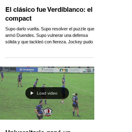
El clásico fue Verdiblanco: el
compact
Supo darlo vuelta. Supo resolver el puzzle que le
armó Duendes. Supo vulnerar una defensa
sólida y que tackleó con fiereza. Jockey pudo y
supo como ganarle al verdinegro y aquí está el
compacto con lo mejor del 18-10 para el
bicampeón. #TRLenDDT
Load video