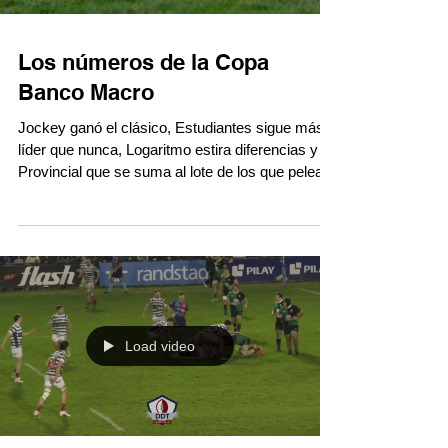
Los números de la Copa
Banco Macro
Jockey ganó el clásico, Estudiantes sigue más
líder que nunca, Logaritmo estira diferencias y
Provincial que se suma al lote de los que pelea
por un lugar entre los 4 de arriba. Aquí todos los
números. #TRLenDDT Resultados Primera
División Universitario R 31 - 24 Old Resian
Rowing 29 - 29 Santa Fe Rugby Jockey VT 37 -
15 Santa Fe rugby CRAI 28 - 32 GER
Posiciones Estudiantes 31 Santa Fe Rugby 27
Duendes 25 GER 25 CRAI 23 Jockey (R) 19
Load video
Rowing 18 Universitario (R) 17 Old Resian