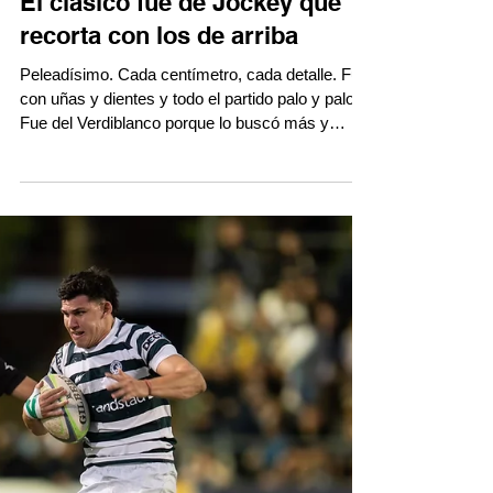
El clásico fue de Jockey que
recorta con los de arriba
Peleadísimo. Cada centímetro, cada detalle. Fue
con uñas y dientes y todo el partido palo y palo
Fue del Verdiblanco porque lo buscó más y
mereció más. Fue 18 - 10, un resultado corto
para la cantidad de tiempo que intentaron cerca
de la línea de sentencia y todo lo que no fue por
las defensas y el reparto de errores. Aquí el
match para revivir. #TRLenDDT