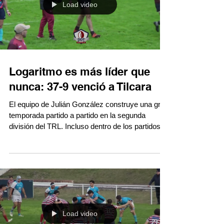
Load video
Logaritmo es más líder que
nunca: 37-9 venció a Tilcara
El equipo de Julián González construye una gran
temporada partido a partido en la segunda
división del TRL. Incluso dentro de los partidos
encuentra las formas y los caminos. Lo perdía 9
- 0 con las aproximaciones y la puntería de
Tilcara y lentamente empezó la tarea que luego
tuvo dos ráfagas en el segundo tiempo para
liquidar y terminar con una diferencia abultada y
justificada en su convicción. Lindo match que
podés revivir aquí. #TRLenDDT
Load video