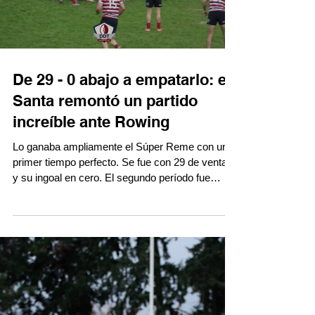
De 29 - 0 abajo a empatarlo: el
Santa remontó un partido
increíble ante Rowing
Lo ganaba ampliamente el Súper Reme con un
primer tiempo perfecto. Se fue con 29 de ventaja
y su ingoal en cero. El segundo período fue
exactamente al revés, con una ráfaga se arrimó,
esperó para ponerse a tiro y en el último instante
Santa Fe Rugby consiguió el penal para el
empate, inesperado y milagroso por el desarrollo
de la primera parte. El equipo del Colo Carballo
se levanta de todas y aquí también lo hizo. Acá
lo mejor del encuentro. #TRLenDDT Fecha 8 del
Torneo Regi