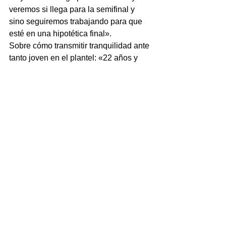
veremos si llega para la semifinal y 
sino seguiremos trabajando para que 
esté en una hipotética final».
Sobre cómo transmitir tranquilidad ante 
tanto joven en el plantel: «22 años y 
medio es el promedio de edad que 
tienen este equipo. Hay muchos 
jugadores de mucha experiencia que 
han jugado Mundial y también tenemos 
a chicos como Pedro Rubiolo, con solo 
18 años. Les decimos que disfruten 
cada vez que entran a una cancha de 
rugby y pensar para y por el equipo. 
Les estamos dando la tranquilidad a 
los chicos de que están haciendo las 
cosas bien».
«A los chicos los veo disfrutar de estar 