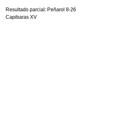
Resultado parcial: Peñarol 8-26 
Capibaras XV
Puntos en el Segundo Tiempo: 1' Try 
de Ethan Fryer (P), 5' Try de Bautista 
Estellés, convertido por Juan Bautista 
Baronio (C), 12' Try de Alfonso Perillo, 
convertido por Santiago Marolda (P), 
24' Try de Bruno Heit (C), 30' Try de 
Noah Flesch (P), 41' Try de Manuel 
Diana, convertido por Santiago 
Marolda (P).
Resultado final: Peñarol 32-38 
Capibaras XV
Cancha: Estadio Charrúa, Montevideo.