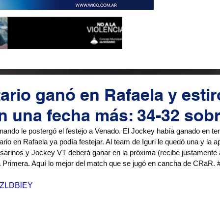
ario ganó en Rafaela y estir
ón una fecha más: 34-32 so
ndo le postergó el festejo a Venado. El Jockey había ganado en terr
tario en Rafaela ya podía festejar. Al team de Iguri le quedó una y la
rosarinos y Jockey VT deberá ganar en la próxima (recibe justamente a
 Primera. Aquí lo mejor del match que se jugó en cancha de CRaR. 
LfZLDBlEY