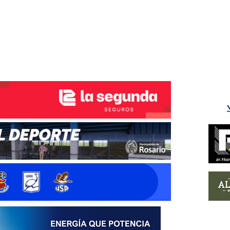
ÉS DEL TRY
INICIO
NOTICIAS
GALERÍA
rino y del Litoral