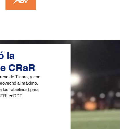
ó la
bre CRaR
eno de Tilcara, y con 
 aprovechó al máximo, 
 los rafaelinos) para 
#TRLenDDT