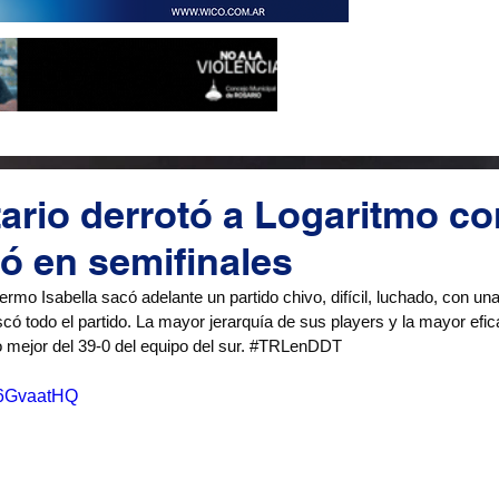
tario derrotó a Logaritmo co
ió en semifinales
rmo Isabella sacó adelante un partido chivo, difícil, luchado, con u
có todo el partido. La mayor jerarquía de sus players y la mayor eficac
o mejor del 39-0 del equipo del sur. 
#TRLenDDT
yU6GvaatHQ