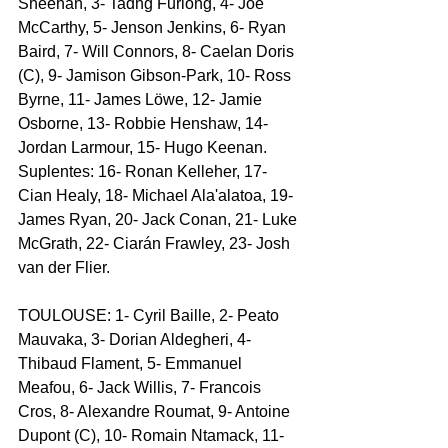
Sheehan, 3- Tadhg Furlong, 4- Joe 
McCarthy, 5- Jenson Jenkins, 6- Ryan 
Baird, 7- Will Connors, 8- Caelan Doris 
(C), 9- Jamison Gibson-Park, 10- Ross 
Byrne, 11- James Löwe, 12- Jamie 
Osborne, 13- Robbie Henshaw, 14- 
Jordan Larmour, 15- Hugo Keenan.
Suplentes: 16- Ronan Kelleher, 17- 
Cian Healy, 18- Michael Ala'alatoa, 19- 
James Ryan, 20- Jack Conan, 21- Luke 
McGrath, 22- Ciarán Frawley, 23- Josh 
van der Flier.
TOULOUSE: 1- Cyril Baille, 2- Peato 
Mauvaka, 3- Dorian Aldegheri, 4- 
Thibaud Flament, 5- Emmanuel 
Meafou, 6- Jack Willis, 7- Francois 
Cros, 8- Alexandre Roumat, 9- Antoine 
Dupont (C), 10- Romain Ntamack, 11- 