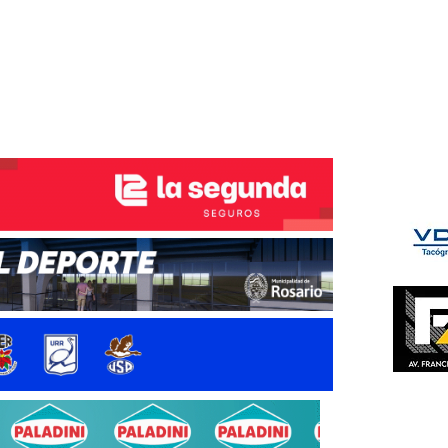
ÉS DEL TRY
INICIO
NOTICIAS
GALERÍA
rino y del Litoral