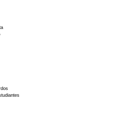
ta
o
rdos
tudiantes