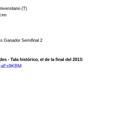
versitario (T)
iceo
vs Ganador Semifinal 2
 - Tala histórico, el de la final del 2013:
r5RaEs9KBM