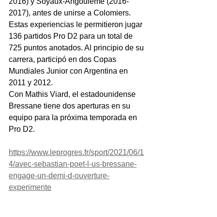
2016) y Soyaux-Angoulême (2016-
2017), antes de unirse a Colomiers.
Estas experiencias le permitieron jugar 
136 partidos Pro D2 para un total de 
725 puntos anotados. Al principio de su 
carrera, participó en dos Copas 
Mundiales Junior con Argentina en 
2011 y 2012.
Con Mathis Viard, el estadounidense 
Bressane tiene dos aperturas en su 
equipo para la próxima temporada en 
Pro D2.
https://www.leprogres.fr/sport/2021/06/1
4/avec-sebastian-poet-l-us-bressane-
engage-un-demi-d-ouverture-
experimente
scrum. le progres.