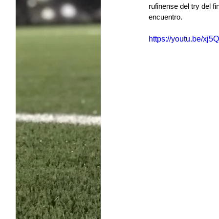
rufinense del try del f
encuentro.
https://youtu.be/x