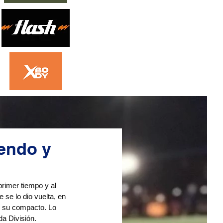
mendo y
rimer tiempo y al 
 se lo dio vuelta, en 
uí su compacto. Lo 
da División.