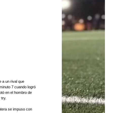
 a un rival que 
minuto 7 cuando logró 
otó en el hombro de 
try.
ntera se impuso con 