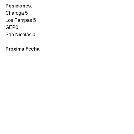
Posiciones:
Charoga 5
Los Pampas 5
GEP0
San Nicolás 0
Próxima Fecha
6 de agosto
Final Four - Fecha 2
Charoga - GEP
San Nicolás - Los Pampas