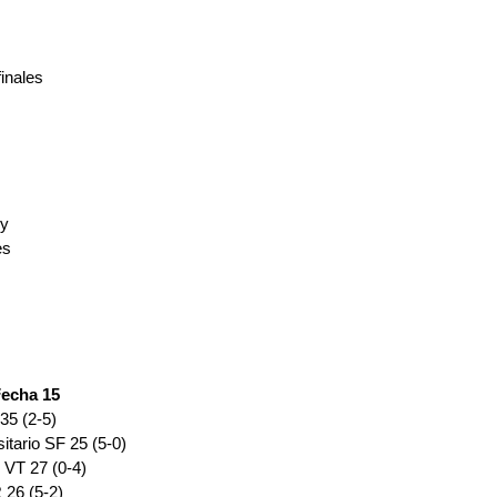
inales
y
es
Fecha 15
 35 (2-5)
itario SF 25 (5-0)
 VT 27 (0-4)
26 (5-2)