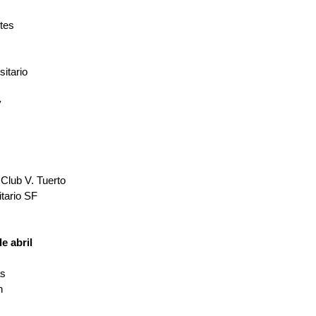
tes
itario
y
Club V. Tuerto
itario SF
e abril
s
n