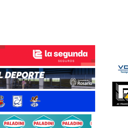
ÉS DEL TRY
INICIO
NOTICIAS
GALERÍA
rino y del Litoral