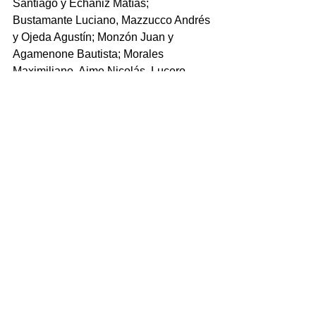
Santiago y Echaniz Matías; 
Bustamante Luciano, Mazzucco Andrés 
y Ojeda Agustín; Monzón Juan y 
Agamenone Bautista; Morales 
Maximiliano, Aime Nicolás, Lucero 
Santiago y Echenique Franco; Pereyra 
Santiago.
Libre: Tilcara
Posiciones:
Jockey (VT) 43
Tilcara 38
CRaR 36
Caranchos 35
Provincial 21
Logaritmo 21
Alma 16