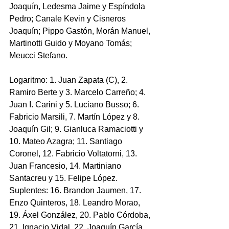
Joaquín, Ledesma Jaime y Espíndola 
Pedro; Canale Kevin y ﻿﻿Cisneros 
Joaquín; ﻿﻿﻿Pippo Gastón, ﻿﻿﻿Morán Manuel, 
Martinotti Guido y Moyano Tomás; 
Meucci Stefano.
Logaritmo: 1. Juan Zapata (C), 2. 
Ramiro Berte y 3. Marcelo Carreño; 4. 
Juan I. Carini y 5. Luciano Busso; 6. 
Fabricio Marsili, 7. Martín López y 8. 
Joaquín Gil; 9. Gianluca Ramaciotti y 
10. Mateo Azagra; 11. Santiago 
Coronel, 12. Fabricio Voltatorni, 13. 
Juan Francesio, 14. Martiniano 
Santacreu y 15. Felipe López. 
Suplentes: 16. Brandon Jaumen, 17. 
Enzo Quinteros, 18. Leandro Morao, 
19. Áxel González, 20. Pablo Córdoba, 
21. Ignacio Vidal, 22. Joaquín García 