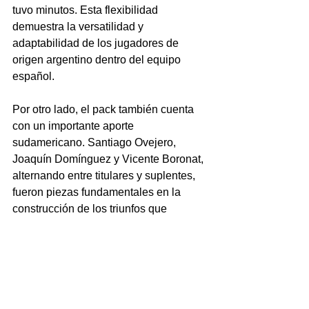
tuvo minutos. Esta flexibilidad 
demuestra la versatilidad y 
adaptabilidad de los jugadores de 
origen argentino dentro del equipo 
español.
Por otro lado, el pack también cuenta 
con un importante aporte 
sudamericano. Santiago Ovejero, 
Joaquín Domínguez y Vicente Boronat, 
alternando entre titulares y suplentes, 
fueron piezas fundamentales en la 
construcción de los triunfos que 
llevaron a España a clasificar para el 
principal torneo de selecciones a nivel 
mundial. Su contribución en el juego 
físico y la estrategia fue clave para el 
éxito del equipo.