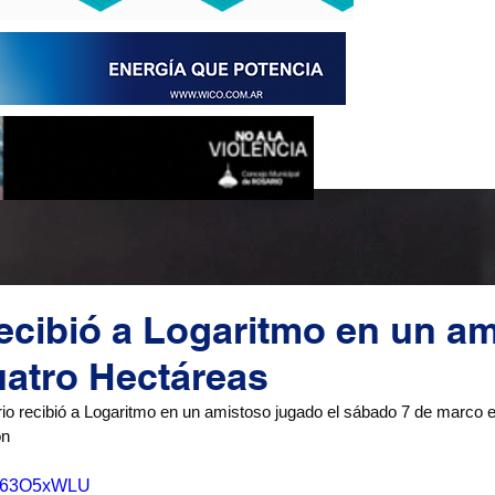
ecibió a Logaritmo en un a
uatro Hectáreas
o recibió a Logaritmo en un amistoso jugado el sábado 7 de marco e
on
YHa63O5xWLU