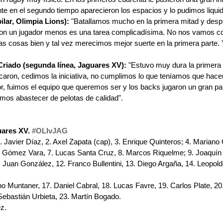
te en el segundo tiempo aparecieron los espacios y lo pudimos liquid
ilar, Olimpia Lions):
 "Batallamos mucho en la primera mitad y desp
on un jugador menos es una tarea complicadísima. No nos vamos co
 cosas bien y tal vez merecimos mejor suerte en la primera parte. Y
riado (segunda línea, Jaguares XV):
 "Estuvo muy dura la primera
caron, cedimos la iniciativa, no cumplimos lo que teníamos que hacer
 fuimos el equipo que queremos ser y los backs jugaron un gran par
imos abastecer de pelotas de calidad".
ares XV. 
#OLIvJAG
1. Javier Díaz, 2. Axel Zapata (cap), 3. Enrique Quinteros; 4. Mariano 
Gómez Vara, 7. Lucas Santa Cruz, 8. Marcos Riquelme; 9. Joaquín Pe
uan González, 12. Franco Bullentini, 13. Diego Argaña, 14. Leopoldo
o Muntaner, 17. Daniel Cabral, 18. Lucas Favre, 19. Carlos Plate, 20.
ebastián Urbieta, 23. Martín Bogado.
z.