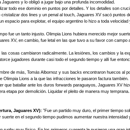
a Jaguares y lo obligó a jugar bajo una profunda incomodidad.
alizar todo ese dominio en puntos por detalles. Y los detalles son cruc
 cristalizar dos lines y un penal al touch, Jaguares XV sacó puntos d
 espacio para explotar, el equipo argentino lo hizo a toda velocidad y 
empo fue un tanto injusto. Olimpia Lions hubiera merecido mejor suerte
ares XV, en cambio, fue letal en las que tuvo a su favor con campo ab
 las cosas cambiaron radicalmente. La lesiónes, los cambios y la exp
atorce jugadores durante casi todo el segundo tiempo y allí fue ento
mbre de más, Tomás Albornoz y sus backs encontraron huecos al po
 Olimpia Lions a la que las infracciones le pasaron factura también.
er que batallar ante los duros forwards paraguayos, Jaguares XV hizo
era etapa por demolición. Liquidar el pleito de manera muy temprana.
rtura, Jaguares XV):
 "Fue un partido muy duro, el primer tiempo so
or suerte en el segundo tiempo pudimos aumentar nuestra intensidad 
un rugby muy físico. En los primeros cuarenta le pusieron una gran in