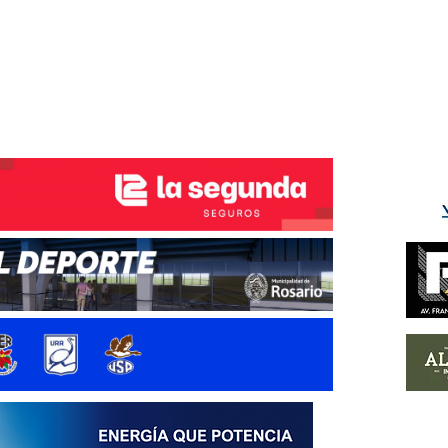
ÉS DEL TRY
INICIO
NOTICIAS
GALERÍA
rino y del Litoral