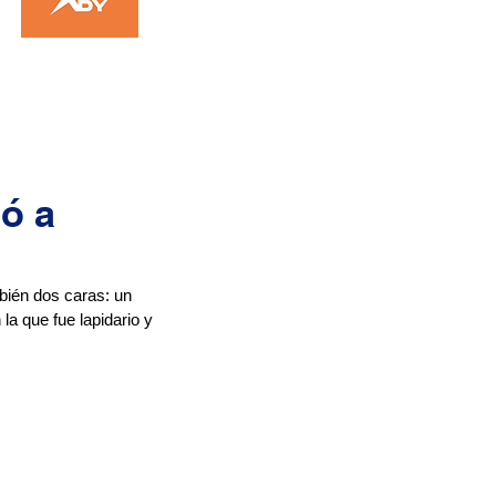
eó a
bién dos caras: un 
a que fue lapidario y 