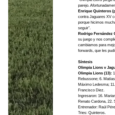
parejo. Afortunadamen
Enrique Quinteros (p
contra Jaguares XV c
porque hicimos muchas
seguir".
Rodrigo Fernández C
su juego y nos compli
cambiamos para mejor,
forwards, que les pud
Síntesis
Olimpia Lions v Jagu
Olimpia Lions (13):
 
Rebussone; 6. Matías 
Máximo Ledesma; 11. J
Francisco Diez.
Ingresaron: 16. Marian
Renato Cardona, 22. S
Entrenador: Raúl Pére
Tries: Quinteros.