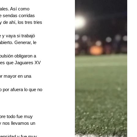
iales. Así como 
e sendas corridas 
de ahí, los tres tries 
 y vaya si trabajó 
ierto. Generar, le 
ulsión obligaron a 
nces que Jaguares XV 
r mayor en una 
 por afuera lo que no 
bre todo fue muy 
y nos llevamos un 
tensidad y fue muy 