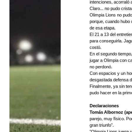
intenciones, acorraló 
Claro... no pudo crist
Olimpia Lions no pudo
porque, cuando hubo un
de esa etapa.
El 21 a 13 del entreti
para conseguirla. Jagu
costó.
En el segundo tiempo,
jugar a Olimpia con c
no perdonó.
Con espacios y un ho
desgastada defensa de
Finalmente, ya sin ten
pudo hacer en la prim
Declaraciones
Tomás Albornoz (ape
parejo, muy físico. P
gran triunfo".
"Olimpia Lions juega 