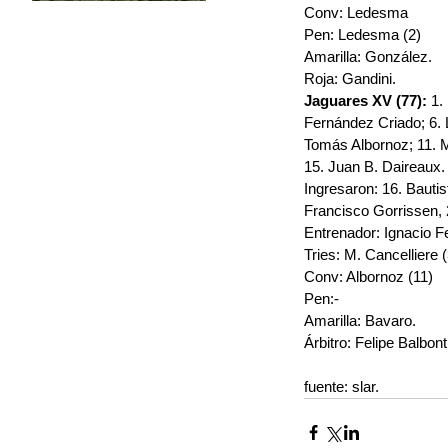
Conv: Ledesma
Pen: Ledesma (2)
Amarilla: González.
Roja: Gandini.
Jaguares XV (77):
 1.
Fernández Criado; 6. 
Tomás Albornoz; 11. M
15. Juan B. Daireaux.
Ingresaron: 16. Bauti
Francisco Gorrissen, 2
Entrenador: Ignacio 
Tries: M. Cancelliere 
Conv: Albornoz (11)
Pen:-
Amarilla: Bavaro.
Árbitro: Felipe Balbon
fuente: slar.