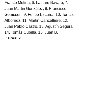
Franco Molina, 6. Lautaro Bavaro, 7. 
Juan Martín González, 8. Francisco 
Gorrissen, 9. Felipe Ezcurra, 10. Tomás 
Albornoz, 11. Martín Cancelliere, 12. 
Juan Pablo Castro, 13. Agustín Segura, 
14. Tomás Cubilla, 15. Juan B. 
Daireaux.
Ingresaron: 16. Ignacio Ruiz, 17. 
Federico Wegrzyn, 18. Joel Sclavi, 19. 
Pedro Rubiolo, 20. Tomás Bernasconi, 
21. Rafael Iriarte, 22. Martín Elías, 23. 
Gerónimo Prisciantelli.
Entrenador: Ignacio Fernández Lobbe.
Tries: Minervino, Bavaro (2), Albornoz
Conv: Albornoz (3)
Pen: Albornoz
Amarillas:
Olimpia Lions (17): 1. Rodrigo 
Martínez, 2. Axel Zapata, 3. Lucas 