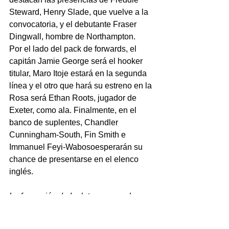
Steward, Henry Slade, que vuelve a la 
convocatoria, y el debutante Fraser 
Dingwall, hombre de Northampton.
Por el lado del pack de forwards, el 
capitán Jamie George será el hooker 
titular, Maro Itoje estará en la segunda 
línea y el otro que hará su estreno en la 
Rosa será Ethan Roots, jugador de 
Exeter, como ala. Finalmente, en el 
banco de suplentes, Chandler 
Cunningham-South, Fin Smith e 
Immanuel Feyi-Wabosoesperarán su 
chance de presentarse en el elenco 
inglés.
La formación de Inglaterra para el 
debut en el Seis Naciones contra Italia: 
1- Joe Marler, 2- Jamie George (C), 3- 