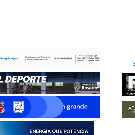
ÉS DEL TRY
INICIO
NOTICIAS
GALERÍA
rino y del Litoral