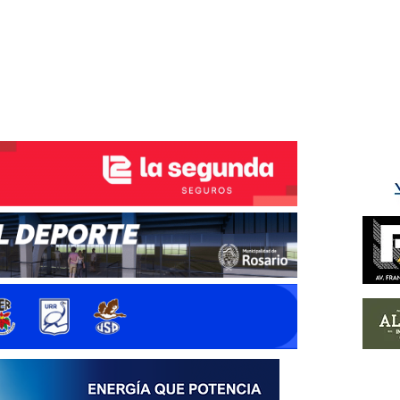
ÉS DEL TRY
INICIO
NOTICIAS
GALERÍA
rino y del Litoral