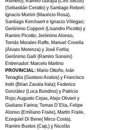
Romero); Ramiro Guraya (Ciro Secoff) 
(Sebastián Ceratto) y Santiago Rebori; 
Ignacio Munini (Mauricio Rosa), 
Santiago Kerchaert e Ignacio Villegas; 
Gerónimo Copponi (Lisandro Picotto) y 
Ramiro Picotto; Jerónimo Alonso, 
Tomás Morales Raffe, Manuel Covella 
(Álvaro Morenza) y José Forlla; 
Gerónimo Galli (Ramiro Sonsini)
Entrenador: Marcelo Martino
PROVINCIAL: 
Mario Ottoño, Iván 
Tenaglia (Gustavo Avalos) y Francisco 
Indri (Brian Zavala Irala); Federico 
González (Luca Bondino) y Patricio 
Rojo; Augusto Cejas, Alejo Olivieri y 
Giuliano Farina; Tomas D`Elia, Felipe 
Alonso (Emiliano Fraile), Martin Fraile, 
Ezequiel Di Bene( Mirco Costa), 
Ramiro Bustos (Cap,) y Nicolás 