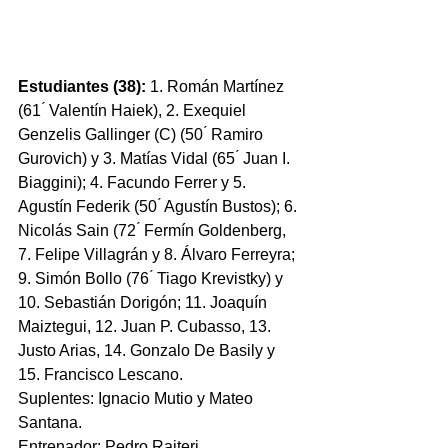
Estudiantes (38): 
1. Román Martínez 
(61 ́ Valentín Haiek), 2. Exequiel 
Genzelis Gallinger (C) (50 ́ Ramiro 
Gurovich) y 3. Matías Vidal (65 ́ Juan I. 
Biaggini); 4. Facundo Ferrer y 5. 
Agustín Federik (50 ́ Agustín Bustos); 6. 
Nicolás Sain (72 ́ Fermín Goldenberg, 
7. Felipe Villagrán y 8. Álvaro Ferreyra; 
9. Simón Bollo (76 ́ Tiago Krevistky) y 
10. Sebastián Dorigón; 11. Joaquín 
Maiztegui, 12. Juan P. Cubasso, 13. 
Justo Arias, 14. Gonzalo De Basily y 
15. Francisco Lescano. 
Suplentes: Ignacio Mutio y Mateo 
Santana. 
Entrenador: Pedro Raiteri.