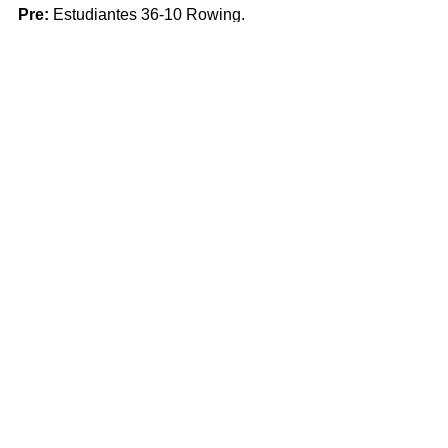
Pre: 
Estudiantes 36-10 Rowing.
Síntesis: Tercer Tiempo. Miguel Reyes.
Comentarios
Escribir un comentario...