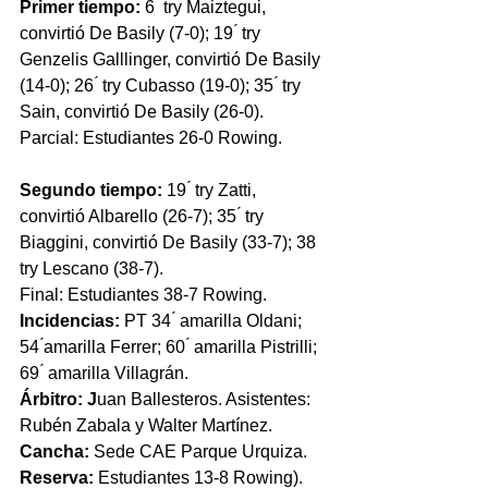
Primer tiempo: 
6 ́ try Maiztegui, 
convirtió De Basily (7-0); 19 ́ try 
Genzelis Galllinger, convirtió De Basily 
(14-0); 26 ́ try Cubasso (19-0); 35 ́ try 
Sain, convirtió De Basily (26-0). 
Parcial: Estudiantes 26-0 Rowing. 
Segundo tiempo: 
19 ́ try Zatti, 
convirtió Albarello (26-7); 35 ́ try 
Biaggini, convirtió De Basily (33-7); 38 
try Lescano (38-7). 
Final: Estudiantes 38-7 Rowing. 
Incidencias: 
PT 34 ́ amarilla Oldani; 
54 ́amarilla Ferrer; 60 ́ amarilla Pistrilli; 
69 ́ amarilla Villagrán. 
Árbitro: J
uan Ballesteros. Asistentes: 
Rubén Zabala y Walter Martínez. 
Cancha: 
Sede CAE Parque Urquiza. 
Reserva: 
Estudiantes 13-8 Rowing). 