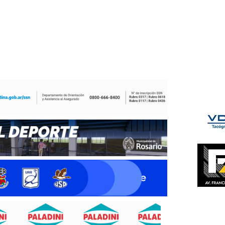
ÉS DEL TRY
INICIO
NOTICIAS
GALERÍA
rino y del Litoral