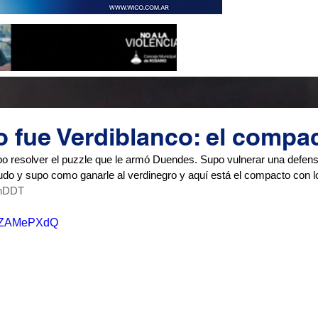
co fue Verdiblanco: el compa
po resolver el puzzle que le armó Duendes. Supo vulnerar una defensa
udo y supo como ganarle al verdinegro y aquí está el compacto con lo
nDDT
c5HZAMePXdQ