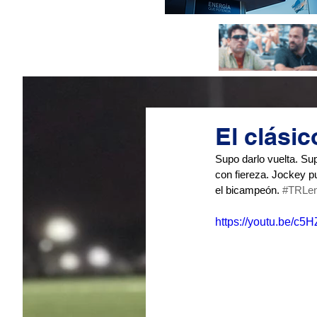
El clási
Supo darlo vuelta. Su
con fiereza. Jockey p
el bicampeón. 
#TRLe
https://youtu.be/